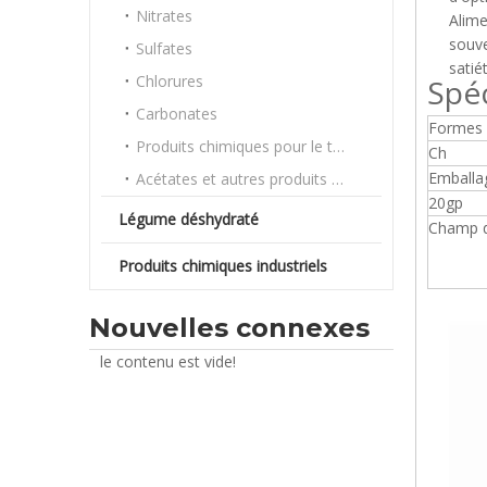
Nitrates
Alime
souve
Sulfates
satié
Chlorures
Spéc
Carbonates
Formes
Produits chimiques pour le traitement de l'eau
Ch
Emballa
Acétates et autres produits chimiques en vrac
20gp
Légume déshydraté
Champ d
Produits chimiques industriels
Nouvelles connexes
le contenu est vide!