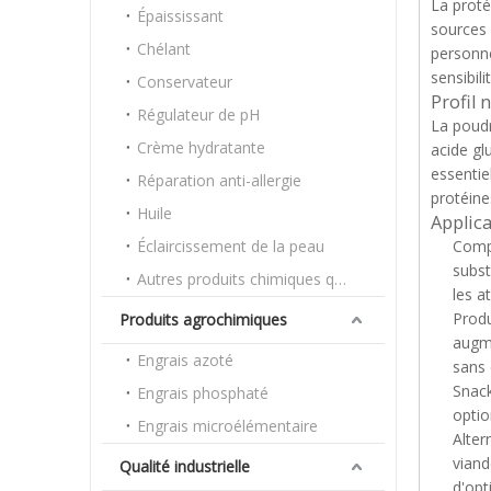
La proté
Épaississant
sources 
Chélant
personne
sensibili
Conservateur
Profil 
Régulateur de pH
La poudr
Crème hydratante
acide gl
essentie
Réparation anti-allergie
protéine
Huile
Applica
Éclaircissement de la peau
Compl
subst
Autres produits chimiques quotidiens
les a
Produ
Produits agrochimiques
augme
Engrais azoté
sans 
Snack
Engrais phosphaté
optio
Engrais microélémentaire
Alter
viand
Qualité industrielle
d'opt