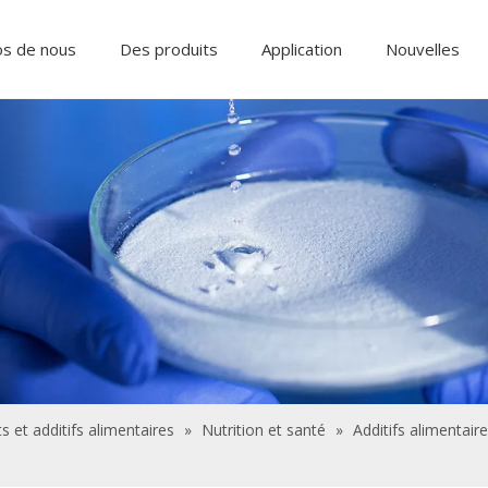
os de nous
Des produits
Application
Nouvelles
Ingrédients alimentaires et additifs
Produits chimiques de traitement de l'eau
s et additifs alimentaires
»
Nutrition et santé
»
Additifs alimentair