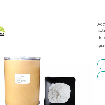
Add
Ext
de 
Quan