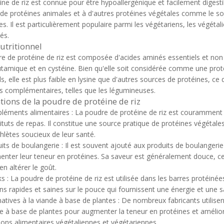
ine de riz est connue pour être hypoallergénique et facilement digestib
de protéines animales et à d'autres protéines végétales comme le soj
s. Il est particulièrement populaire parmi les végétariens, les végétal
tés.
nutritionnel
e de protéine de riz est composée d'acides aminés essentiels et non e
utamique et en cystéine. Bien qu'elle soit considérée comme une prot
ls, elle est plus faible en lysine que d'autres sources de protéines, 
s complémentaires, telles que les légumineuses.
tions de la poudre de protéine de riz
éments alimentaires : La poudre de protéine de riz est couramment ut
ituts de repas. Il constitue une source pratique de protéines végétal
thlètes soucieux de leur santé.
its de boulangerie : Il est souvent ajouté aux produits de boulangerie t
nter leur teneur en protéines. Sa saveur est généralement douce, ce 
en altérer le goût.
s : La poudre de protéine de riz est utilisée dans les barres protéinées
ns rapides et saines sur le pouce qui fournissent une énergie et une 
natives à la viande à base de plantes : De nombreux fabricants utilisen
e à base de plantes pour augmenter la teneur en protéines et amélior
ions alimentaires végétaliennes et végétariennes.