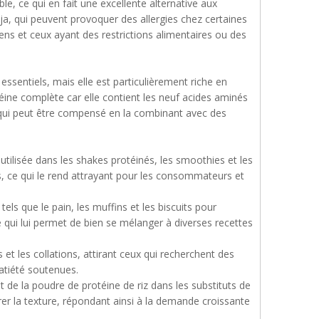
le, ce qui en fait une excellente alternative aux
a, qui peuvent provoquer des allergies chez certaines
iens et ceux ayant des restrictions alimentaires ou des
ssentiels, mais elle est particulièrement riche en
éine complète car elle contient les neuf acides aminés
ce qui peut être compensé en la combinant avec des
ilisée dans les shakes protéinés, les smoothies et les
es, ce qui le rend attrayant pour les consommateurs et
els que le pain, les muffins et les biscuits pour
qui lui permet de bien se mélanger à diverses recettes
 et les collations, attirant ceux qui recherchent des
satiété soutenues.
t de la poudre de protéine de riz dans les substituts de
er la texture, répondant ainsi à la demande croissante