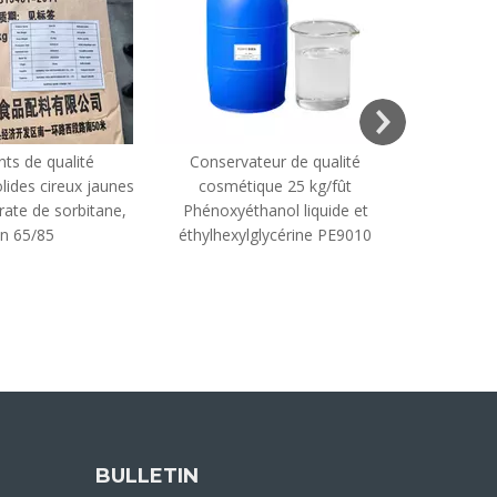
nts de qualité
Conservateur de qualité
Meilleur pr
lides cireux jaunes
cosmétique 25 kg/fût
rate de sorbitane,
Phénoxyéthanol liquide et
éthylène
n 65/85
éthylhexylglycérine PE9010
(EDTA 4
BULLETIN