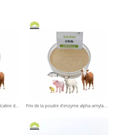
caline de
Prix ​​de la poudre d'enzyme alpha-amylase
n d'usine,
thermostable de haute qualité