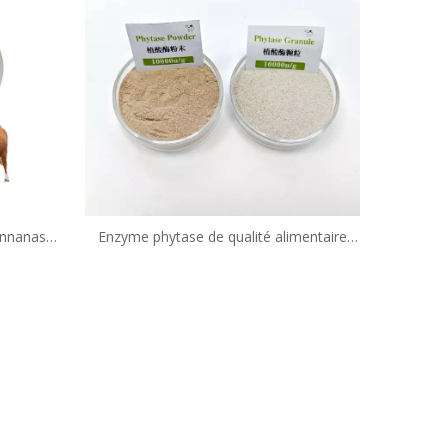
nnanase
Enzyme phytase de qualité alimentaire
/g pour
pour poudre de phytase stable à l'acide de
ale
volaille Phytase 5000 et 10000 disponible