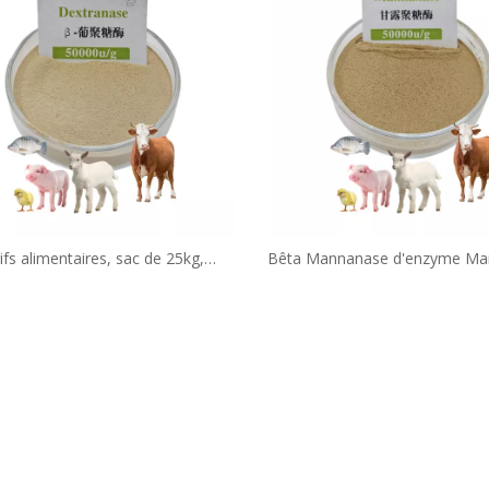
ifs alimentaires, sac de 25kg,
Bêta Mannanase d'enzyme Ma
0u/g, poudre d'enzyme bêta-
de qualité alimentaire 50000u
nase pour améliorer l'immunité
améliorer l'immunité anim