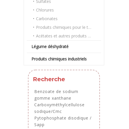
Sulfates
Chlorures
Carbonates
Produits chimiques pour le traitement de l'eau
Acétates et autres produits chimiques en vrac
Légume déshydraté
Produits chimiques industriels
Recherche
Benzoate de sodium
gomme xanthane
Carboxyméthylcellulose
sodique/Cmc
Pytophosphate disodique /
Sapp