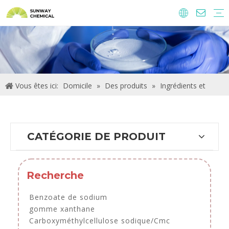
Agrochimie
Ingrédients alimentaires et additifs
Additifs alimentaires
Produits chimiques de traitement de l'eau
Vous êtes ici:
Domicile
»
Des produits
»
Ingrédients et
additifs alimentaires
»
Antioxydants
CATÉGORIE DE PRODUIT
Recherche
Benzoate de sodium
gomme xanthane
Carboxyméthylcellulose sodique/Cmc