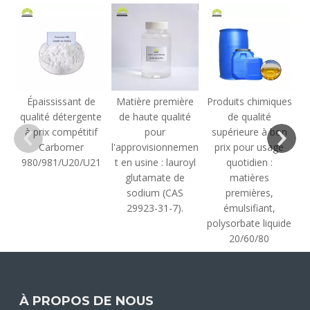
Épaississant de
Matière première
Produits chimiques
qualité détergente
de haute qualité
de qualité
à prix compétitif
pour
supérieure à bon
Carbomer
l'approvisionnemen
prix pour usage
980/981/U20/U21
t en usine : lauroyl
quotidien :
glutamate de
matières
sodium (CAS
premières,
29923-31-7).
émulsifiant,
polysorbate liquide
20/60/80
À PROPOS DE NOUS