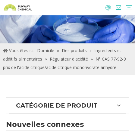
Agrochimie
Ingrédients alimentaires et additifs
Additifs alimentaires
Produits chimiques de traitement de l'eau
Vous êtes ici:
Domicile
»
Des produits
»
Ingrédients et
additifs alimentaires
»
Régulateur d'acidité
»
N° CAS 77-92-9
prix de l'acide citrique/acide citrique monohydraté anhydre
CATÉGORIE DE PRODUIT
Nouvelles connexes