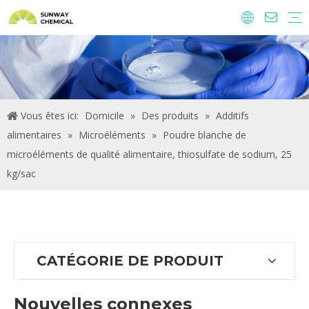
Agrochimie
Ingrédients alimentaires et additifs
Additifs alimentaires
Produits chimiques de traitement de l'eau
Vous êtes ici:
Domicile
»
Des produits
»
Additifs
alimentaires
»
Microéléments
»
Poudre blanche de
microéléments de qualité alimentaire, thiosulfate de sodium, 25
kg/sac
CATÉGORIE DE PRODUIT
Nouvelles connexes