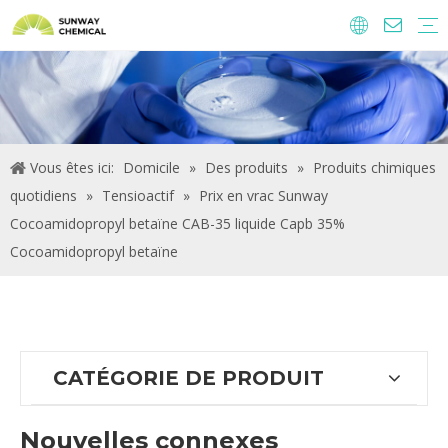
Agrochimie
Ingrédients alimentaires et additifs
Additifs alimentaires
Produits chimiques de traitement de l'eau
Vous êtes ici:
Domicile
»
Des produits
»
Produits chimiques
quotidiens
»
Tensioactif
»
Prix ​​en vrac Sunway
Cocoamidopropyl betaïne CAB-35 liquide Capb 35%
Cocoamidopropyl betaïne
CATÉGORIE DE PRODUIT
Nouvelles connexes