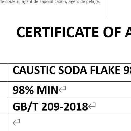
e couleur, agent de saponification, agent de pelage,