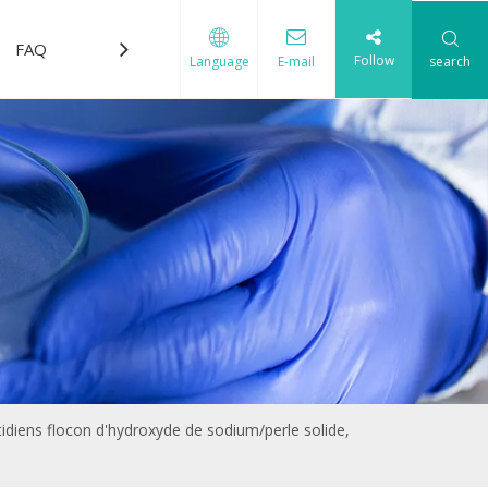
FAQ
Télécharger
Nous contacter
Follow
search
Language
E-mail
idiens flocon d'hydroxyde de sodium/perle solide,