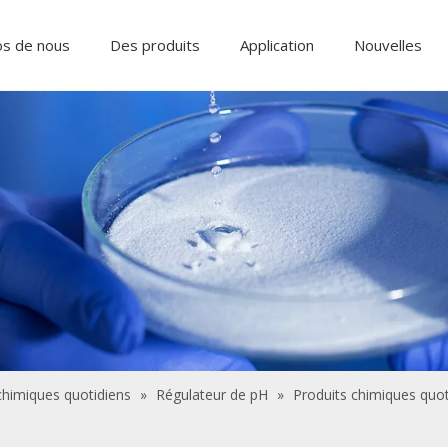
os de nous
Des produits
Application
Nouvelles
Ingrédients alimentaires et additifs
Produits chimiques de traitement de l'eau
chimiques quotidiens
»
Régulateur de pH
»
Produits chimiques quot