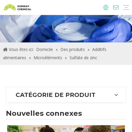
Agrochimie
Ingrédients alimentaires et additifs
Additifs alimentaires
Produits chimiques de traitement de l'eau
Vous êtes ici:
Domicile
»
Des produits
»
Additifs
alimentaires
»
Microéléments
»
Sulfate de zinc
CATÉGORIE DE PRODUIT
Nouvelles connexes