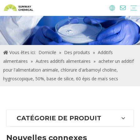
Agrochimie
Ingrédients alimentaires et additifs
Additifs alimentaires
Produits chimiques de traitement de l'eau
Vous êtes ici:
Domicile
»
Des produits
»
Additifs
alimentaires
»
Autres additifs alimentaires
»
acheter un additif
pour l'alimentation animale, chlorure d'arbamoyl choline,
hygroscopique, 50%, base de silice, 60 épis de maïs secs
CATÉGORIE DE PRODUIT
Nouvelles connexes