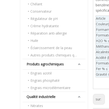
Chélant
benzène 
spécific
Conservateur
Article
Régulateur de pH
Couleur
Crème hydratante
Formam
Réparation anti-allergie
Formiat
Huile
H2O % 
Méthano
Éclaircissement de la peau
Alcalini
Autres produits chimiques quotidiens
Acidité 
Formiat
Produits agrochimiques
Fer % ≤
Engrais azoté
Gravité 
Engrais phosphaté
Engrais microélémentaire
Qualité industrielle
sur:
Nitrates