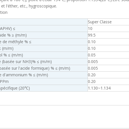
et l'éther, etc., hygroscopique.
ation
Super Classe
(APHV) ≤
10
ide % ≥ (m/m)
99.5
e de méthyle % ≤
0.10
≤ (m/m)
0.10
l % ≤ (m/m)
0.05
té (basée sur NH3)% ≤ (m/m)
0.005
(basée sur l'acide formique) % ≤ (m/m)
0.005
e d'ammonium % ≤ (m/m)
0.20
 PPm
0.20
spécifique (20℃)
1.130~1.134