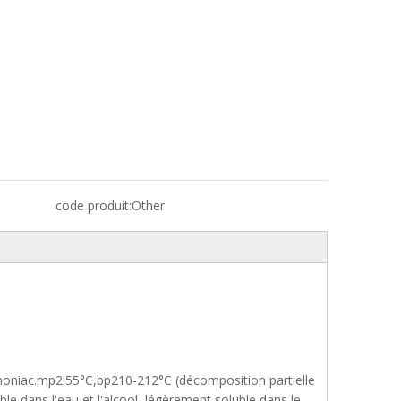
code produit:
Other
mmoniac.mp2.55°C,bp210-212°C (décomposition partielle
le dans l'eau et l'alcool, légèrement soluble dans le