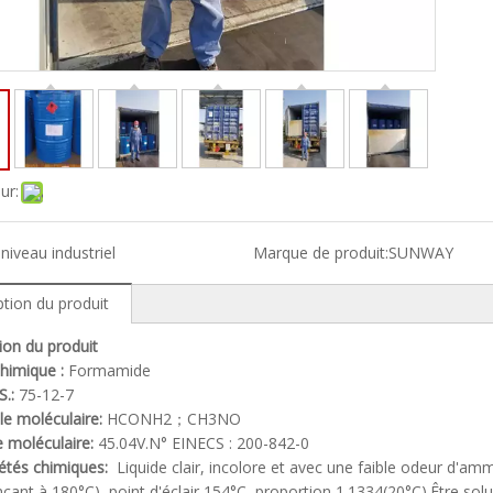
ur:
:
niveau industriel
Marque de produit:
SUNWAY
ption du produit
ion du produit
himique :
Formamide
S.:
75-12-7
ule moléculaire:
HCONH2；CH3NO
 moléculaire:
45.04V.N° EINECS : 200-842-0
iétés chimiques:
Liquide clair, incolore et avec une faible odeur d'a
nt à 180°C), point d'éclair 154°C, proportion 1.1334(20°C).Être solub