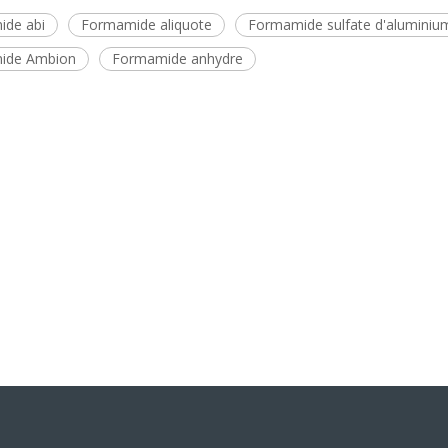
de abi
Formamide aliquote
Formamide sulfate d'aluminiu
ide Ambion
Formamide anhydre