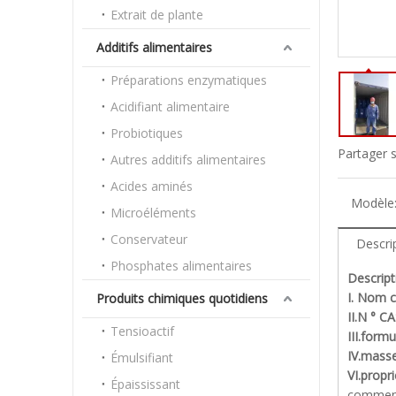
Extrait de plante
Additifs alimentaires
Préparations enzymatiques
Acidifiant alimentaire
Probiotiques
Partager s
Autres additifs alimentaires
Acides aminés
Modèle
Microéléments
Conservateur
Descri
Phosphates alimentaires
Descript
I. Nom c
Produits chimiques quotidiens
II.N ° CA
Tensioactif
III.form
IV.masse
Émulsifiant
VI.propr
Épaississant
commença