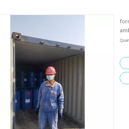
for
amb
Quan