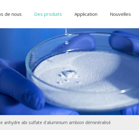
os de nous
Des produits
Application
Nouvelles
Ingrédients alimentaires et additifs
Produits chimiques de traitement de l'eau
 anhydre abi sulfate d'aluminium ambion déminéralisé