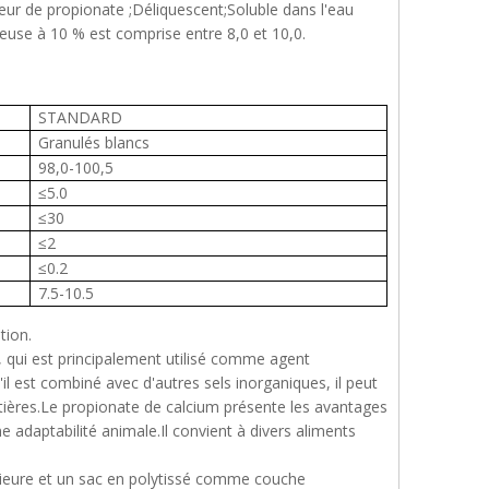
eur de propionate ;Déliquescent;Soluble dans l'eau
ueuse à 10 % est comprise entre 8,0 et 10,0.
STANDARD
Granulés blancs
98,0-100,5
≤5.0
≤30
≤2
≤0.2
7.5-10.5
tion.
, qui est principalement utilisé comme agent
il est combiné avec d'autres sels inorganiques, il peut
aitières.Le propionate de calcium présente les avantages
e adaptabilité animale.Il convient à divers aliments
rieure et un sac en polytissé comme couche