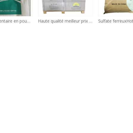
Haute qualité meilleur prix Conservateurs Sorbate de potassium Additifs alimentaires Sorbate de potassium 590-00-1
Sulfate ferreuxHot vente meilleure qualité traitement de l'eau pas cher prix haute pureté 94% teneur en sulfate ferreux heptahydraté FeSO4.7H2O CAS 7782-63-0