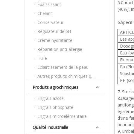
5.Caract
Épaississant
(40%), i
Chélant
Conservateur
6.Spécifi
Régulateur de pH
ARTIC
Les ap
Crème hydratante
Dosage
Réparation anti-allergie
Eau (p
Huile
Fluoru
Pb (Pl
Éclaircissement de la peau
Substa
Autres produits chimiques quotidiens
PH (sol
Produits agrochimiques
7. Stocka
Engrais azoté
8.Usages
antifong
Engrais phosphaté
égalemen
Engrais microélémentaire
d'une fa
pour an
Qualité industrielle
9. Embal