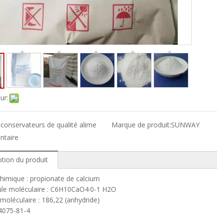
ur:
:
conservateurs de qualité alime
Marque de produit:
SUNWAY
ntaire
ption du produit
imique : propionate de calcium
ule moléculaire : C6H10CaO4·0-1 H2O
 moléculaire : 186,22 (anhydride)
075-81-4