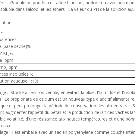
ère : Granule ou poudre cristalline blanche ;Inodore ou avec peu d'od
nsoluble dans l'alcool et les éthers. La valeur du PH de la solution aq
cations :
LE
parences
 (base sèche)%
ar KF)%
re ppm
omb) ppm
nces insolubles %
ution aqueuse 1:10)
ge : Stocké à l'endroit ventilé, en évitant la pluie, l'humidité et l'insola
 : Le propionate de calcium est un nouveau type d'additif alimentaire
ique et peut prolonger la période de conservation des aliments frais.S'
t augmenter l'appétit du bétail et la production de lait des vaches l
ible volatilité, d'une résistance aux hautes températures et d'une bonn
imaux.
lage : il est emballé avec un sac en polyéthylène comme couche inté