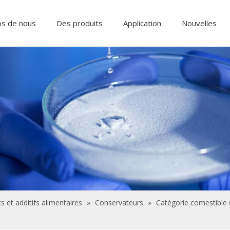
os de nous
Des produits
Application
Nouvelles
Ingrédients alimentaires et additifs
Produits chimiques de traitement de l'eau
s et additifs alimentaires
»
Conservateurs
»
Catégorie comestible