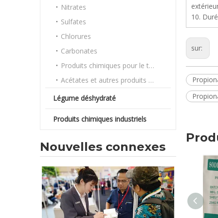
extérieu
Nitrates
10. Dur
Sulfates
Chlorures
sur:
Carbonates
Produits chimiques pour le traitement de l'eau
Propion
Acétates et autres produits chimiques en vrac
Propion
Légume déshydraté
Produits chimiques industriels
Prod
Nouvelles connexes