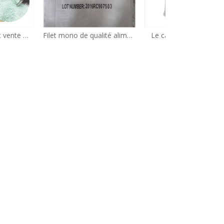
Filet mono de qualité alimentaire de sulfate de zinc 25 kg/sac 33%-35% fabricant d'engrais en poudre
Le carbonate de sodium