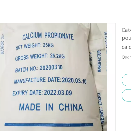
Cat
pou
cal
Quan