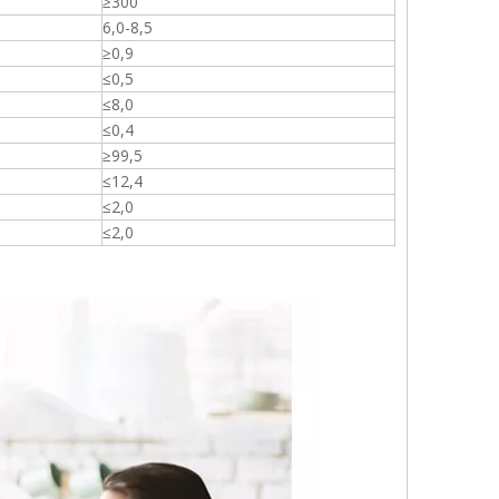
≥300
6,0-8,5
≥0,9
≤0,5
≤8,0
≤0,4
≥99,5
≤12,4
≤2,0
≤2,0