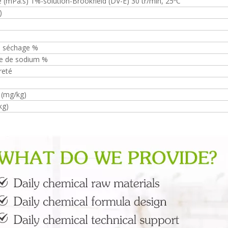
é (mPa.s) 1%-solution-Brookfield (DV-E) 30 tr/min, 25ºC
)
u séchage %
te de sodium %
reté
(mg/kg)
kg)