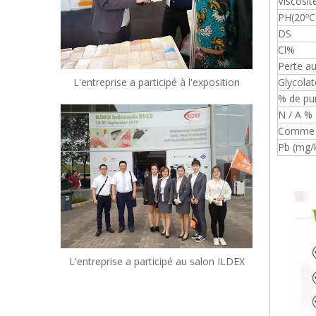
Viscosit
PH(20ºC
DS
Cl%
Perte a
L'entreprise a participé à l'exposition
Glycola
% de pu
N / A %
Comme 
Pb (mg/
L'entreprise a participé au salon ILDEX