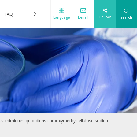
FAQ
Télécharger
Nous contacter
Follow
search
Language
E-mail
uits chimiques quotidiens carboxyméthylcellulose sodium