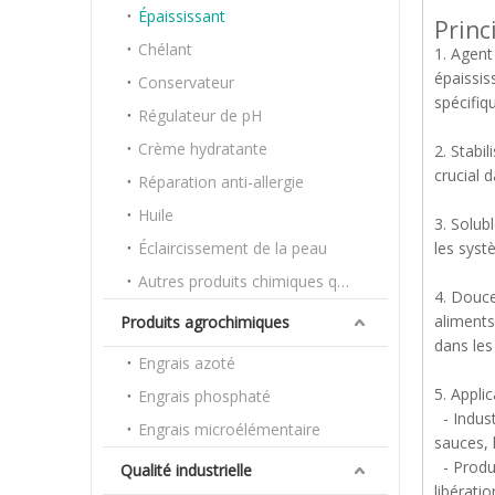
Épaississant
Princ
Chélant
1. Agent
épaissis
Conservateur
spécifiq
Régulateur de pH
Crème hydratante
2. Stabi
crucial 
Réparation anti-allergie
Huile
3. Solub
Éclaircissement de la peau
les syst
Autres produits chimiques quotidiens
4. Douce
aliments
Produits agrochimiques
dans les
Engrais azoté
5. Appli
Engrais phosphaté
- Indust
Engrais microélémentaire
sauces, 
- Produi
Qualité industrielle
libérati