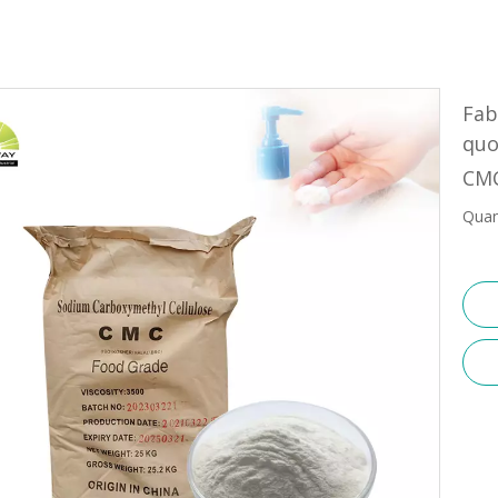
Fab
quo
CMC
Quan