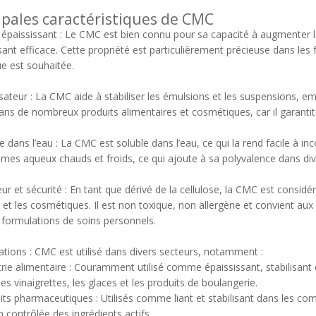
ipales caractéristiques de CMC
 épaississant : Le CMC est bien connu pour sa capacité à augmenter la 
sant efficace. Cette propriété est particulièrement précieuse dans le
ue est souhaitée.
lisateur : La CMC aide à stabiliser les émulsions et les suspensions, e
dans de nombreux produits alimentaires et cosmétiques, car il garant
le dans l’eau : La CMC est soluble dans l’eau, ce qui la rend facile à inc
èmes aqueux chauds et froids, ce qui ajoute à sa polyvalence dans div
ur et sécurité : En tant que dérivé de la cellulose, la CMC est consi
 et les cosmétiques. Il est non toxique, non allergène et convient aux 
 formulations de soins personnels.
cations : CMC est utilisé dans divers secteurs, notamment :
rie alimentaire : Couramment utilisé comme épaississant, stabilisant 
les vinaigrettes, les glaces et les produits de boulangerie.
ts pharmaceutiques : Utilisés comme liant et stabilisant dans les compr
on contrôlée des ingrédients actifs.