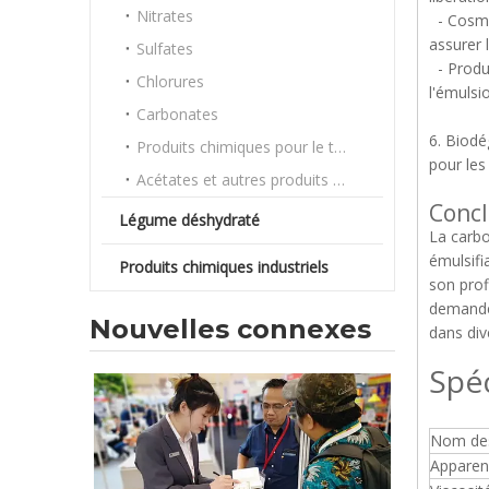
Nitrates
- Cosmét
assurer l
Sulfates
- Produi
Chlorures
l'émulsi
Carbonates
6. Biodé
Produits chimiques pour le traitement de l'eau
pour les
Acétates et autres produits chimiques en vrac
Concl
Légume déshydraté
La carbo
émulsifi
Produits chimiques industriels
son prof
demande 
Nouvelles connexes
dans div
Spéc
Nom de
Apparen