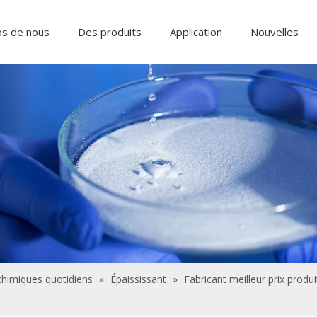
os de nous
Des produits
Application
Nouvelles
Ingrédients alimentaires et additifs
Produits chimiques de traitement de l'eau
chimiques quotidiens
»
Épaississant
»
Fabricant meilleur prix prod