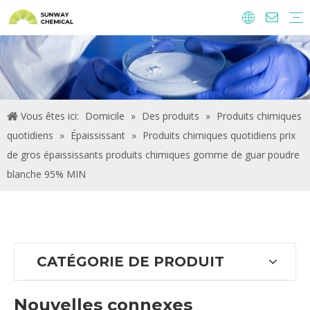
Agrochimie
Ingrédients alimentaires et additifs
Additifs alimentaires
Produits chimiques de traitement de l'eau
Vous êtes ici:
Domicile
»
Des produits
»
Produits chimiques
quotidiens
»
Épaississant
»
Produits chimiques quotidiens prix
de gros épaississants produits chimiques gomme de guar poudre
blanche 95% MIN
CATÉGORIE DE PRODUIT
Nouvelles connexes