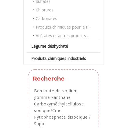
Sulfates
Chlorures
Carbonates
Produits chimiques pour le traitement de l'eau
Acétates et autres produits chimiques en vrac
Légume déshydraté
Produits chimiques industriels
Recherche
Benzoate de sodium
gomme xanthane
Carboxyméthylcellulose
sodique/Cmc
Pytophosphate disodique /
Sapp