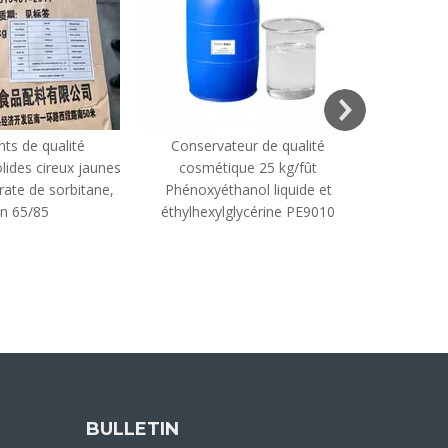
nts de qualité
Conservateur de qualité
Meilleur pr
lides cireux jaunes
cosmétique 25 kg/fût
rate de sorbitane,
Phénoxyéthanol liquide et
éthylène
n 65/85
éthylhexylglycérine PE9010
(EDTA 4
BULLETIN