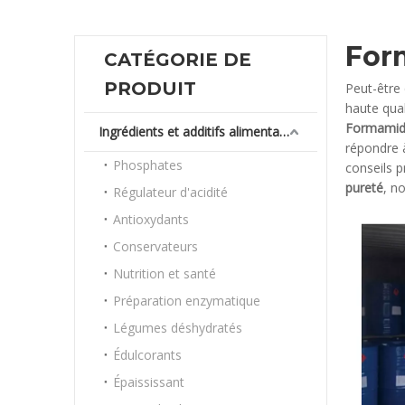
For
CATÉGORIE DE
PRODUIT
Peut-être
haute qua
Formamide
Ingrédients et additifs alimentaires
répondre 
Phosphates
conseils 
pureté
, n
Régulateur d'acidité
Antioxydants
Conservateurs
Nutrition et santé
Préparation enzymatique
Légumes déshydratés
Édulcorants
Épaississant