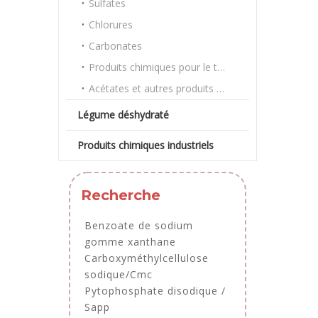
Sulfates
Chlorures
Carbonates
Produits chimiques pour le traitement de l'eau
Acétates et autres produits chimiques en vrac
Légume déshydraté
Produits chimiques industriels
Recherche
Benzoate de sodium
gomme xanthane
Carboxyméthylcellulose
sodique/Cmc
Pytophosphate disodique /
Sapp