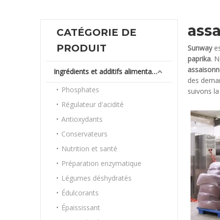
ass
CATÉGORIE DE
PRODUIT
Sunway
es
paprika
. 
assaisonn
Ingrédients et additifs alimentaires
des demand
Phosphates
suivons la
Régulateur d'acidité
Antioxydants
Conservateurs
Nutrition et santé
Préparation enzymatique
Légumes déshydratés
Édulcorants
Épaississant