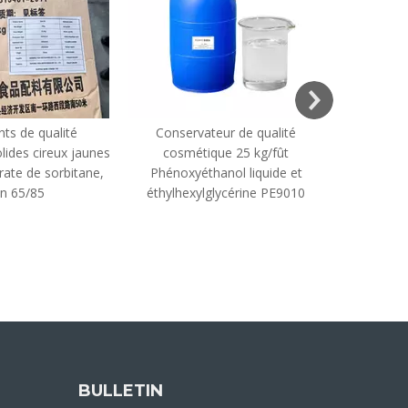
nts de qualité
Conservateur de qualité
Meilleur pr
lides cireux jaunes
cosmétique 25 kg/fût
rate de sorbitane,
Phénoxyéthanol liquide et
éthylène
n 65/85
éthylhexylglycérine PE9010
(EDTA 4
BULLETIN